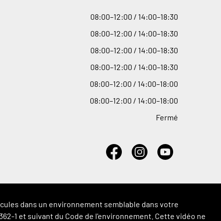
08
:
00–12
:
00 / 14
:
00–18
:
30
08
:
00–12
:
00 / 14
:
00–18
:
30
08
:
00–12
:
00 / 14
:
00–18
:
30
08
:
00–12
:
00 / 14
:
00–18
:
30
08
:
00–12
:
00 / 14
:
00–18
:
00
08
:
00–12
:
00 / 14
:
00–18
:
00
Fermé
véhicules dans un environnement semblable dans votre
 L.362-1 et suivant du Code de l'environnement. Cette vidéo ne