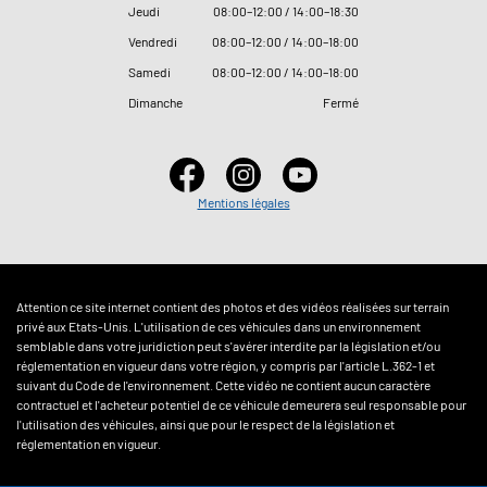
Jeudi
08
:
00–12
:
00 / 14
:
00–18
:
30
Vendredi
08
:
00–12
:
00 / 14
:
00–18
:
00
Samedi
08
:
00–12
:
00 / 14
:
00–18
:
00
Dimanche
Fermé
Mentions légales
Attention ce site internet contient des photos et des vidéos réalisées sur terrain
privé aux Etats-Unis. L'utilisation de ces véhicules dans un environnement
semblable dans votre juridiction peut s'avérer interdite par la législation et/ou
réglementation en vigueur dans votre région, y compris par l'article L.362-1 et
suivant du Code de l'environnement. Cette vidéo ne contient aucun caractère
contractuel et l'acheteur potentiel de ce véhicule demeurera seul responsable pour
l'utilisation des véhicules, ainsi que pour le respect de la législation et
réglementation en vigueur.