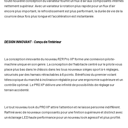
toute nouvelle conception du variateur fournit un flux d'air aux composants internes
nettement supérieur. Avec un variateur à rotation plus rapide pour un flux d’air
encore plus important, le refroidissement est plus performant, la durée de vie de la
courroie deux fois plus longue et l’accélération est instantanée.
DESIGN INNOVANT : Conçu de l’intérieur
La conception innovante du nouveau RZR Pro XP forme une connexion pilote-
machine unique en son genre. La conception de l’habitacle centré sur le pilote vous
place plus bas dans le châssis dans les tous nouveaux sièges sport à 4 réglages,
sécurisés par des harnais rétractables à 6 points. Bénéficiez du premier volant
télescopique du marché à inclinaison réglable pour une ergonomie supérieure et un
contrôle optimal. Le PRO XP délivre une infinité de possibilités de réglage sur
terrain accidenté.
Le tout nouveau look du PRO XP attire l’attention et ne laisse personne indifférent.
Raffiné avec de nouveaux composants pour une finition supérieure et distinct avec
un éclairage LED haute performance pour un nouveau look agressif et plus profilé.