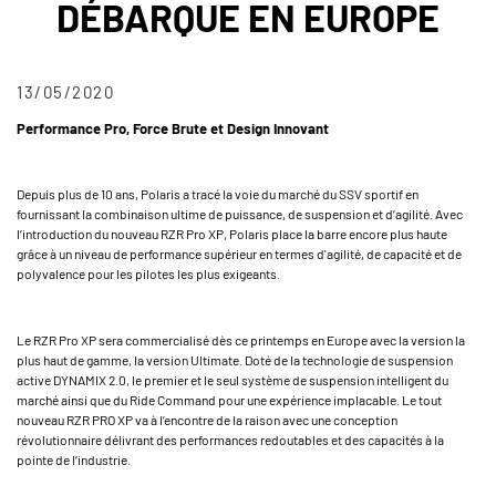
DÉBARQUE EN EUROPE
13/05/2020
Performance Pro, Force Brute et Design Innovant
Depuis plus de 10 ans, Polaris a tracé la voie du marché du SSV sportif en
fournissant la combinaison ultime de puissance, de suspension et d’agilité. Avec
l’introduction du nouveau RZR Pro XP, Polaris place la barre encore plus haute
grâce à un niveau de performance supérieur en termes d'agilité, de capacité et de
polyvalence pour les pilotes les plus exigeants.
Le RZR Pro XP sera commercialisé dès ce printemps en Europe avec la version la
plus haut de gamme, la version Ultimate. Doté de la technologie de suspension
active DYNAMIX 2.0, le premier et le seul système de suspension intelligent du
marché ainsi que du Ride Command pour une expérience implacable. Le tout
nouveau RZR PRO XP va à l’encontre de la raison avec une conception
révolutionnaire délivrant des performances redoutables et des capacités à la
pointe de l’industrie.