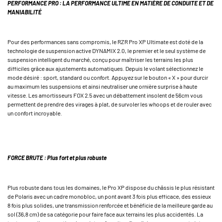
PERFORMANCE PRO : LA PERFORMANCE ULTIME EN MATIÈRE DE CONDUITE ET DE
MANIABILITÉ
Pour des performances sans compromis, le RZR Pro XP Ultimate est doté de la
technologie de suspension active DYNAMIX 2.0, le premier et le seul système de
suspension intelligent du marché, conçu pour maîtriser les terrains les plus
difficiles grâce aux ajustements automatiques. Depuis le volant sélectionnez le
mode désiré : sport, standard ou confort. Appuyez sur le bouton « X » pour durcir
au maximum les suspensions et ainsi neutraliser une ornière surprise à haute
vitesse. Les amortisseurs FOX 2.5 avec un débattement insolent de 56cm vous
permettent de prendre des virages à plat, de survoler les whoops et de rouler avec
un confort incroyable.
FORCE BRUTE : Plus fort et plus robuste
Plus robuste dans tous les domaines, le Pro XP dispose du châssis le plus résistant
de Polaris avec un cadre monobloc, un pont avant 3 fois plus efficace, des essieux
8 fois plus solides, une transmission renforcée et bénéficie de la meilleure garde au
sol (36,8 cm) de sa catégorie pour faire face aux terrains les plus accidentés. La