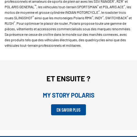
®
®
professionnels et amateurs de sports de plein air avec les SSV RANGER
, RZR
et
™
®
®
POLARIS GENERAL
, les véhicules tout-terrain SPORTSMAN
et POLARIS ACE
, les
®
motos de moyenne et grosse cylindrée INDIAN MOTORCYCLE
, le roadster trois
®
®
®
®
roues SLINGSHOT
ainsi que les motoneiges Polaris RMK
, INDY
, SWITCHBACK
et
®
RUSH
. Pour optimiser le plaisir de rouler, Polaris propose toute une gamme de
pièces, vêtements et accessoires commercialisés sous des marques renommées.
Sa présence ne cesse de croître dans le monde sur des marchés connexes, avec
des produits tels que des véhicules électriques, des quadricycles ainsi que des
véhicules tout-terrain professionnels et militaires.
ET ENSUITE ?
MY STORY POLARIS
EN SAVOIR PLUS