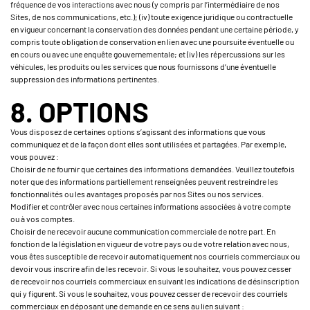
fréquence de vos interactions avec nous (y compris par l’intermédiaire de nos
Sites, de nos communications, etc.); (iv) toute exigence juridique ou contractuelle
en vigueur concernant la conservation des données pendant une certaine période, y
compris toute obligation de conservation en lien avec une poursuite éventuelle ou
en cours ou avec une enquête gouvernementale; et (iv) les répercussions sur les
véhicules, les produits ou les services que nous fournissons d’une éventuelle
suppression des informations pertinentes.
8. OPTIONS
Vous disposez de certaines options s’agissant des informations que vous
communiquez et de la façon dont elles sont utilisées et partagées. Par exemple,
vous pouvez :
Choisir de ne fournir que certaines des informations demandées. Veuillez toutefois
noter que des informations partiellement renseignées peuvent restreindre les
fonctionnalités ou les avantages proposés par nos Sites ou nos services.
Modifier et contrôler avec nous certaines informations associées à votre compte
ou à vos comptes.
Choisir de ne recevoir aucune communication commerciale de notre part. En
fonction de la législation en vigueur de votre pays ou de votre relation avec nous,
vous êtes susceptible de recevoir automatiquement nos courriels commerciaux ou
devoir vous inscrire afin de les recevoir. Si vous le souhaitez, vous pouvez cesser
de recevoir nos courriels commerciaux en suivant les indications de désinscription
qui y figurent. Si vous le souhaitez, vous pouvez cesser de recevoir des courriels
commerciaux en déposant une demande en ce sens au lien suivant :