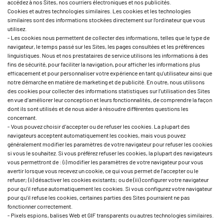
accédez à nos Sites, nos courriers électroniques et nos publicités.
Cookies et autres technologies similaires. Les cookies et les technologies
similaires sont des informations stockées directement sur l’ordinateur que vous
utilisez.
- Les cookies nous permettent de collecter des informations, telles que le type de
navigateur, le temps passé sur les Sites, les pages consultées et les préférences
linguistiques. Nous et nos prestataires de service utilisons les informations à des
fins de sécurité, pour faciliter la navigation, pour afficher les informations plus
efficacement et pour personnaliser votre expérience en tant qu’utilisateur ainsi que
notre démarche en matière de marketing et de publicité. En outre, nous utilisons
des cookies pour collecter des informations statistiques sur l’utilisation des Sites
en vue d’améliorer leur conception et leurs fonctionnalités, de comprendre la façon
dont ils sont utilisés et de nous aider à résoudre différentes questions les
concernant.
- Vous pouvez choisir d’accepter ou de refuser les cookies. La plupart des
navigateurs acceptent automatiquement les cookies, mais vous pouvez
généralement modifier les paramètres de votre navigateur pour refuser les cookies
si vous le souhaitez. Si vous préférez refuser les cookies, la plupart des navigateurs
vous permettront de : (i) modifier les paramètres de votre navigateur pour vous
avertir lorsque vous recevez un cookie, ce qui vous permet de l’accepter ou le
refuser; (ii) désactiver les cookies existants; ou de (iii) configurer votre navigateur
pour qu’il refuse automatiquement les cookies. Si vous configurez votre navigateur
pour qu’il refuse les cookies, certaines parties des Sites pourraient ne pas
fonctionner correctement.
- Pixels espions, balises Web et GIF transparents ou autres technologies similaires.