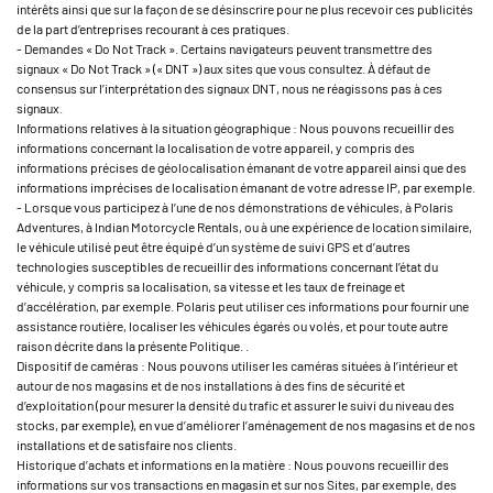
intérêts ainsi que sur la façon de se désinscrire pour ne plus recevoir ces publicités
de la part d’entreprises recourant à ces pratiques.
- Demandes « Do Not Track ». Certains navigateurs peuvent transmettre des
signaux « Do Not Track » (« DNT ») aux sites que vous consultez. À défaut de
consensus sur l’interprétation des signaux DNT, nous ne réagissons pas à ces
signaux.
Informations relatives à la situation géographique : Nous pouvons recueillir des
informations concernant la localisation de votre appareil, y compris des
informations précises de géolocalisation émanant de votre appareil ainsi que des
informations imprécises de localisation émanant de votre adresse IP, par exemple.
- Lorsque vous participez à l’une de nos démonstrations de véhicules, à Polaris
Adventures, à Indian Motorcycle Rentals, ou à une expérience de location similaire,
le véhicule utilisé peut être équipé d’un système de suivi GPS et d’autres
technologies susceptibles de recueillir des informations concernant l’état du
véhicule, y compris sa localisation, sa vitesse et les taux de freinage et
d’accélération, par exemple. Polaris peut utiliser ces informations pour fournir une
assistance routière, localiser les véhicules égarés ou volés, et pour toute autre
raison décrite dans la présente Politique. .
Dispositif de caméras : Nous pouvons utiliser les caméras situées à l’intérieur et
autour de nos magasins et de nos installations à des fins de sécurité et
d’exploitation (pour mesurer la densité du trafic et assurer le suivi du niveau des
stocks, par exemple), en vue d’améliorer l’aménagement de nos magasins et de nos
installations et de satisfaire nos clients.
Historique d’achats et informations en la matière : Nous pouvons recueillir des
informations sur vos transactions en magasin et sur nos Sites, par exemple, des