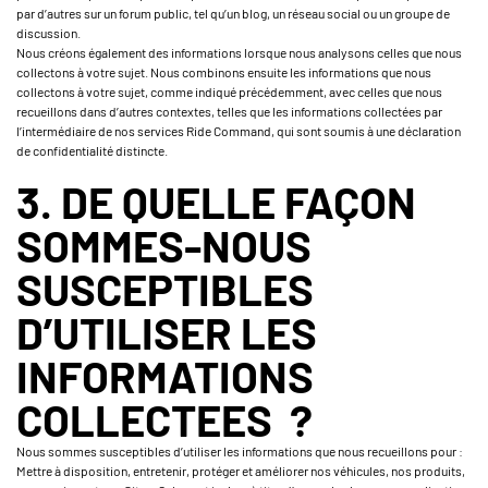
par d’autres sur un forum public, tel qu’un blog, un réseau social ou un groupe de
discussion.
Nous créons également des informations lorsque nous analysons celles que nous
collectons à votre sujet. Nous combinons ensuite les informations que nous
collectons à votre sujet, comme indiqué précédemment, avec celles que nous
recueillons dans d’autres contextes, telles que les informations collectées par
l’intermédiaire de nos services Ride Command, qui sont soumis à une déclaration
de confidentialité distincte.
3. DE QUELLE FAÇON
SOMMES-NOUS
SUSCEPTIBLES
D’UTILISER LES
INFORMATIONS
COLLECTEES ?
Nous sommes susceptibles d’utiliser les informations que nous recueillons pour :
Mettre à disposition, entretenir, protéger et améliorer nos véhicules, nos produits,