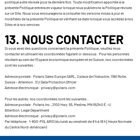
politique a été révisée pour la dernière fois. Toute modification apportée à la
présente Politique entrera en vigueur lorsque nous publierons la Politique révisée
sur ce Site. Nous vous encourageons à consulter les versions mises à jour et
modifiées de la présente Politique en vérifiant sa date lorsque vous accédez à nos
Sites et à nos services.
13. NOUS CONTACTER
Si vous avez des questions concernant la présente Politique, veuillez nous
contacter en utilisant les coordonnées figurant ci-dessous : Pour les personnes
résidant au sein de l’Espace économique européen et en Suisse, nos coordonnées
sont les suivantes :
Adresse postale : Polaris Sales Europe SARL, 2 place de l’Industrie, 1180 Rolle,
Suisse - Attention : EU Data Protection Officer
Adresse électronique : privacy@polaris.com
Pour les autres, nos coordonnées sont les suivantes :
Adresse postale : Polaris Inc., 2100 Hwy. 55, Medina, MN 55340 É.-U.
Attention: Legal Department
Adresse électronique : privacy@polaris.com
Par téléphone : 1-800-POLARIS (du lundi au vendredi de 8 h à 18 h [Heure Normale
du Centre Nord-Américain)