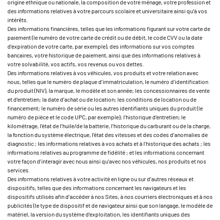
origine ethnique ou nationale, la composition de votre ménage, votre profession et
des informations relatives à votre parcours scolaire et universitaire ainsi qu’à vos
intérêts.
Des informations financières, telles que les informations figurant sur votre carte de
paiement (le numéro de votre carte de crédit ou de débit, le code CVV ou la date
d’expiration de votre carte, par exemple), des informations sur vos comptes
bancaires, votre historique de paiement, ainsi que des informations relatives à
votre solvabilité, vos actifs, vos revenus ou vos dettes.
Des informations relatives à vos véhicules, vos produits et votre relation avec
nous, telles que le numéro de plaque d’immatriculation, le numéro d’identification
du produit (NIV), la marque, le modèle et son année; les concessionnaires de vente
et d’entretien; la date d’achat ou de location; les conditions de location ou de
financement; le numéro de série ou les autres identifiants uniques du produit (le
numéro de pièce et le code UPC, par exemple); l’historique d’entretien; le
kilométrage, l’état de l’huile/de la batterie, l’historique du carburant ou de la charge,
la fonction du système électrique, l’état des vitesses et des codes d’anomalies de
diagnostic ; les informations relatives à vos achats et à l’historique des achats ; les
informations relatives au programme de fidélité ; et les informations concernant
votre façon d’interagir avec nous ainsi qu’avec nos véhicules, nos produits et nos
services.
Des informations relatives à votre activité en ligne ou sur d’autres réseaux et
dispositifs, telles que des informations concernant les navigateurs et les
dispositifs utilisés afin d’accéder à nos Sites, à nos courriers électroniques et à nos
publicités (le type de dispositif et de navigateur ainsi que son langage, le modèle de
matériel, la version du système d’exploitation, les identifiants uniques des