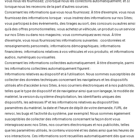
vous nous les fournissez; 2) lorsque nous les collectons automatiquement; et 3)
lorsque nous les recevons de la part d’autres sources.
Concernant les informations que vous nous fournissez. À titre d’exemple, vous nous
fournissez des informations lorsque : vous insérez des informations sur nos Sites;
vous participez à des événements, des tirages au sort, des concours ou autres ainsi
qu’à des offres promotionnelles; vous achetez un véhicule, un produit ou un service
sur nos Sites ou dans nos magasins; vous communiquez avec nous. À titre
d’exemple, vous nous fournissez les informations suivantes : coordonnées et
renseignements personnels; informations démographiques; informations
financières; informations relatives à vos véhicules et vos produits; et informations
audios, numériques ou visuelles.
Concernant les informations collectées automatiquement. À titre d’exemple, parmi
les informations collectées automatiquement figurent :
Informations relatives au dispositif et à l’utilisation. Nous sommes susceptibles de
collecter des données techniques concernant les navigateurs et les dispositifs
utilisés afin d’accéder à nos Sites, à nos courriers électroniques et à nos publicités,
telles que le type de dispositif et de navigateur ainsi que son langage, le modèle de
matériel, la version du système d’exploitation, les identifiants uniques des
dispositifs, les adresses IP et les informations relatives au dispositif (les
paramètres du matériel, la date et l’heure de dépôt de votre demande, l’URL de
renvoi, les bugs et l’activité du système, par exemple). Nous sommes également
susceptibles de collecter des informations concernant la façon dont vous
interagissez avec nos Sites, nos courriers électroniques et nos publicités, telles
que les paramètres utilisés, le contenu visionné et les dates ainsi que les heures de
vos interactions. Ces informations sont recueillies automatiquement dès que vous