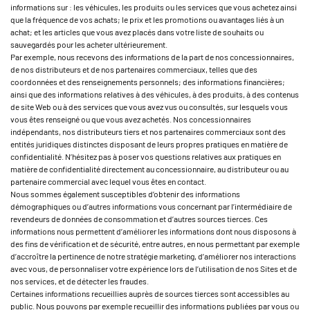
informations sur : les véhicules, les produits ou les services que vous achetez ainsi
que la fréquence de vos achats; le prix et les promotions ou avantages liés à un
achat; et les articles que vous avez placés dans votre liste de souhaits ou
sauvegardés pour les acheter ultérieurement.
Par exemple, nous recevons des informations de la part de nos concessionnaires,
de nos distributeurs et de nos partenaires commerciaux, telles que des
coordonnées et des renseignements personnels; des informations financières;
ainsi que des informations relatives à des véhicules, à des produits, à des contenus
de site Web ou à des services que vous avez vus ou consultés, sur lesquels vous
vous êtes renseigné ou que vous avez achetés. Nos concessionnaires
indépendants, nos distributeurs tiers et nos partenaires commerciaux sont des
entités juridiques distinctes disposant de leurs propres pratiques en matière de
confidentialité. N’hésitez pas à poser vos questions relatives aux pratiques en
matière de confidentialité directement au concessionnaire, au distributeur ou au
partenaire commercial avec lequel vous êtes en contact.
Nous sommes également susceptibles d’obtenir des informations
démographiques ou d’autres informations vous concernant par l’intermédiaire de
revendeurs de données de consommation et d’autres sources tierces. Ces
informations nous permettent d’améliorer les informations dont nous disposons à
des fins de vérification et de sécurité, entre autres, en nous permettant par exemple
d’accroître la pertinence de notre stratégie marketing, d’améliorer nos interactions
avec vous, de personnaliser votre expérience lors de l’utilisation de nos Sites et de
nos services, et de détecter les fraudes.
Certaines informations recueillies auprès de sources tierces sont accessibles au
public. Nous pouvons par exemple recueillir des informations publiées par vous ou