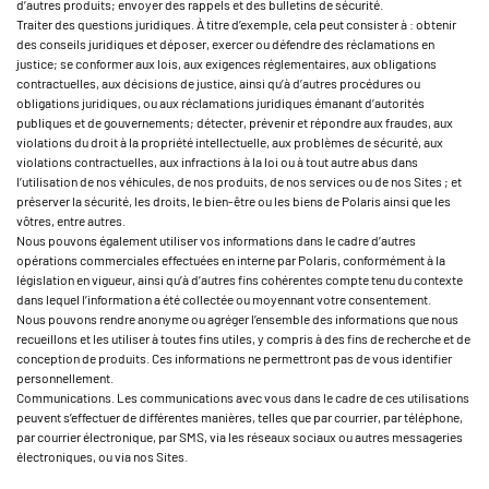
d’autres produits; envoyer des rappels et des bulletins de sécurité.
Traiter des questions juridiques. À titre d’exemple, cela peut consister à : obtenir
des conseils juridiques et déposer, exercer ou défendre des réclamations en
justice; se conformer aux lois, aux exigences réglementaires, aux obligations
contractuelles, aux décisions de justice, ainsi qu’à d’autres procédures ou
obligations juridiques, ou aux réclamations juridiques émanant d’autorités
publiques et de gouvernements; détecter, prévenir et répondre aux fraudes, aux
violations du droit à la propriété intellectuelle, aux problèmes de sécurité, aux
violations contractuelles, aux infractions à la loi ou à tout autre abus dans
l’utilisation de nos véhicules, de nos produits, de nos services ou de nos Sites ; et
préserver la sécurité, les droits, le bien-être ou les biens de Polaris ainsi que les
vôtres, entre autres.
Nous pouvons également utiliser vos informations dans le cadre d’autres
opérations commerciales effectuées en interne par Polaris, conformément à la
législation en vigueur, ainsi qu’à d’autres fins cohérentes compte tenu du contexte
dans lequel l’information a été collectée ou moyennant votre consentement.
Nous pouvons rendre anonyme ou agréger l’ensemble des informations que nous
recueillons et les utiliser à toutes fins utiles, y compris à des fins de recherche et de
conception de produits. Ces informations ne permettront pas de vous identifier
personnellement.
Communications. Les communications avec vous dans le cadre de ces utilisations
peuvent s’effectuer de différentes manières, telles que par courrier, par téléphone,
par courrier électronique, par SMS, via les réseaux sociaux ou autres messageries
électroniques, ou via nos Sites.