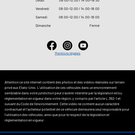
Jeudi
08
:
00–12
:
00 / 14
:
00–18
:
30
Vendredi
08
:
00–12
:
00 / 14
:
00–18
:
00
Samedi
08
:
00–12
:
00 / 14
:
00–18
:
00
Dimanche
Fermé
Mentions légales
Attention ce site internet contient des photos et des vidéos réalisées sur terrain
privé aux Etats-Unis. L'utilisation de ces véhicules dans un environnement
semblable dans votre juridiction peut s'avérer interdite par la législation et/ou
réglementation en vigueur dans votre région, y compris par l'article L.362-1 et
suivant du Code de l'environnement. Cette vidéo ne contient aucun caractère
contractuel et l'acheteur potentiel de ce véhicule demeurera seul responsable pour
l'utilisation des véhicules, ainsi que pour le respect de la législation et
réglementation en vigueur.