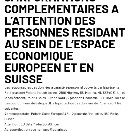
COMPLEMENTAIRES A
L’ATTENTION DES
PERSONNES RESIDANT
AU SEIN DE L’ESPACE
ECONOMIQUE
EUROPEEN ET EN
SUISSE
Les responsables des données à caractère personnel couverts par la présente
Politique sont Polaris Industries Inc., 2100 Highway 55, Medina, MN 55340 É.-U., et
le cas échéant, Polaris Sales Europe SARL, 2 place de l’Industrie, 1180 Rolle, Suisse.
Les coordonnées du délégué UE à la protection des données de Polaris sont les
suivantes :
Adresse postale : Polaris Sales Europe SARL, 2 place de l’Industrie, 1180 Rolle,
Suisse
Attention : EU Data Protection Officer
Adresse électronique : privacy@polaris.com