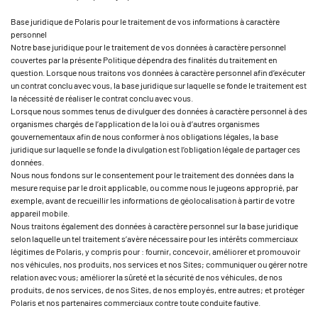
Base juridique de Polaris pour le traitement de vos informations à caractère
personnel
Notre base juridique pour le traitement de vos données à caractère personnel
couvertes par la présente Politique dépendra des finalités du traitement en
question. Lorsque nous traitons vos données à caractère personnel afin d’exécuter
un contrat conclu avec vous, la base juridique sur laquelle se fonde le traitement est
la nécessité de réaliser le contrat conclu avec vous.
Lorsque nous sommes tenus de divulguer des données à caractère personnel à des
organismes chargés de l’application de la loi ou à d’autres organismes
gouvernementaux afin de nous conformer à nos obligations légales, la base
juridique sur laquelle se fonde la divulgation est l’obligation légale de partager ces
données.
Nous nous fondons sur le consentement pour le traitement des données dans la
mesure requise par le droit applicable, ou comme nous le jugeons approprié, par
exemple, avant de recueillir les informations de géolocalisation à partir de votre
appareil mobile.
Nous traitons également des données à caractère personnel sur la base juridique
selon laquelle un tel traitement s’avère nécessaire pour les intérêts commerciaux
légitimes de Polaris, y compris pour : fournir, concevoir, améliorer et promouvoir
nos véhicules, nos produits, nos services et nos Sites; communiquer ou gérer notre
relation avec vous; améliorer la sûreté et la sécurité de nos véhicules, de nos
produits, de nos services, de nos Sites, de nos employés, entre autres; et protéger
Polaris et nos partenaires commerciaux contre toute conduite fautive.