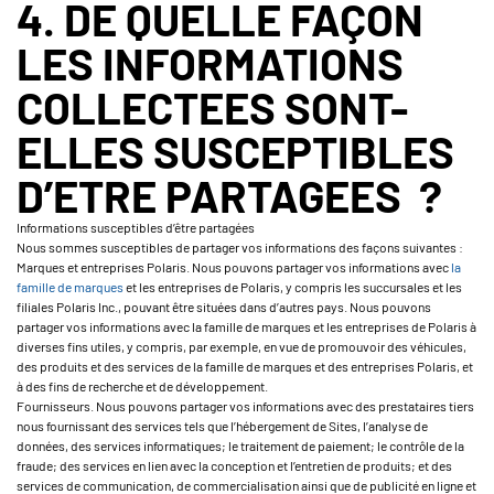
4. DE QUELLE FAÇON
LES INFORMATIONS
COLLECTEES SONT-
ELLES SUSCEPTIBLES
D’ETRE PARTAGEES ?
Informations susceptibles d’être partagées
Nous sommes susceptibles de partager vos informations des façons suivantes :
Marques et entreprises Polaris. Nous pouvons partager vos informations avec
la
famille de marques
et les entreprises de Polaris, y compris les succursales et les
filiales Polaris Inc., pouvant être situées dans d’autres pays. Nous pouvons
partager vos informations avec la famille de marques et les entreprises de Polaris à
diverses fins utiles, y compris, par exemple, en vue de promouvoir des véhicules,
des produits et des services de la famille de marques et des entreprises Polaris, et
à des fins de recherche et de développement.
Fournisseurs. Nous pouvons partager vos informations avec des prestataires tiers
nous fournissant des services tels que l’hébergement de Sites, l’analyse de
données, des services informatiques; le traitement de paiement; le contrôle de la
fraude; des services en lien avec la conception et l’entretien de produits; et des
services de communication, de commercialisation ainsi que de publicité en ligne et