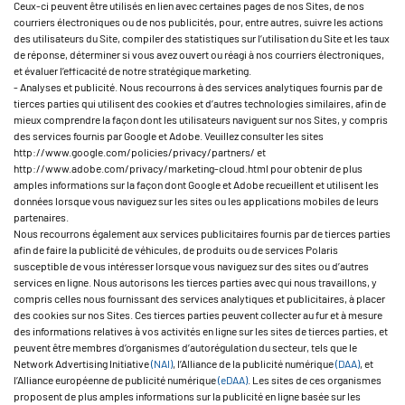
Ceux-ci peuvent être utilisés en lien avec certaines pages de nos Sites, de nos
courriers électroniques ou de nos publicités, pour, entre autres, suivre les actions
des utilisateurs du Site, compiler des statistiques sur l’utilisation du Site et les taux
de réponse, déterminer si vous avez ouvert ou réagi à nos courriers électroniques,
et évaluer l’efficacité de notre stratégique marketing.
- Analyses et publicité. Nous recourrons à des services analytiques fournis par de
tierces parties qui utilisent des cookies et d’autres technologies similaires, afin de
mieux comprendre la façon dont les utilisateurs naviguent sur nos Sites, y compris
des services fournis par Google et Adobe. Veuillez consulter les sites
http://www.google.com/policies/privacy/partners/ et
http://www.adobe.com/privacy/marketing-cloud.html pour obtenir de plus
amples informations sur la façon dont Google et Adobe recueillent et utilisent les
données lorsque vous naviguez sur les sites ou les applications mobiles de leurs
partenaires.
Nous recourrons également aux services publicitaires fournis par de tierces parties
afin de faire la publicité de véhicules, de produits ou de services Polaris
susceptible de vous intéresser lorsque vous naviguez sur des sites ou d’autres
services en ligne. Nous autorisons les tierces parties avec qui nous travaillons, y
compris celles nous fournissant des services analytiques et publicitaires, à placer
des cookies sur nos Sites. Ces tierces parties peuvent collecter au fur et à mesure
des informations relatives à vos activités en ligne sur les sites de tierces parties, et
peuvent être membres d’organismes d’autorégulation du secteur, tels que le
Network Advertising Initiative
(NAI)
, l’Alliance de la publicité numérique
(DAA)
, et
l’Alliance européenne de publicité numérique
(eDAA)
. Les sites de ces organismes
proposent de plus amples informations sur la publicité en ligne basée sur les