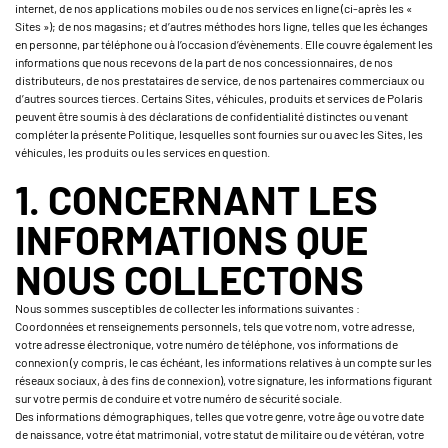
internet, de nos applications mobiles ou de nos services en ligne (ci-après les «
Sites »); de nos magasins; et d’autres méthodes hors ligne, telles que les échanges
en personne, par téléphone ou à l’occasion d’évènements. Elle couvre également les
informations que nous recevons de la part de nos concessionnaires, de nos
distributeurs, de nos prestataires de service, de nos partenaires commerciaux ou
d’autres sources tierces. Certains Sites, véhicules, produits et services de Polaris
peuvent être soumis à des déclarations de confidentialité distinctes ou venant
compléter la présente Politique, lesquelles sont fournies sur ou avec les Sites, les
véhicules, les produits ou les services en question.
1. CONCERNANT LES
INFORMATIONS QUE
NOUS COLLECTONS
Nous sommes susceptibles de collecter les informations suivantes :
Coordonnées et renseignements personnels, tels que votre nom, votre adresse,
votre adresse électronique, votre numéro de téléphone, vos informations de
connexion (y compris, le cas échéant, les informations relatives à un compte sur les
réseaux sociaux, à des fins de connexion), votre signature, les informations figurant
sur votre permis de conduire et votre numéro de sécurité sociale.
Des informations démographiques, telles que votre genre, votre âge ou votre date
de naissance, votre état matrimonial, votre statut de militaire ou de vétéran, votre