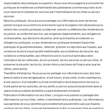
responsables des pratiques en question. Nous vous encourageons à consulter les
politiques en matière de confidentialité des partenaires commerciaux tiers dont
vous réservez et obtenez les services par l’intermédiaire de nos Sites ou de nos
services.
Raisons juridiques. Nous pouvons partager vos informations avec de tierces
parties lorsque nous estimons en bonne foi que la divulgation est nécessaire pour :
obtenir des conseils juridiques ou déposer, exercer ou défendre des réclamations
en justice; se conformer aux lois, aux exigences réglementaires, aux obligations
contractuelles, aux décisions de justice, ainsi qu’à d’autres procédures ou
obligations juridiques, ou aux réclamations juridiques émanant d’autorités
publiques et gouvernementales ; détecter, prévenir ou répondre aux fraudes, aux
violations du droit à la propriété intellectuelle, aux problèmes de sécurité, aux
violations contractuelles, aux infractions à la loi ou à tout autre abus dans
l’utilisation de nos véhicules, de nos produits, de nos services ou de nos Sites; et
préserver la sécurité, les droits, le bien-être ou les biens de Polaris ainsi que les
vôtres, entre autres.
Transferts d’entreprise. Nous pouvons partager vos informations avec des tiers
dans le cadre d’une réorganisation, d’une fusion, d’une vente, d’une coentreprise,
d’une cession, d’un transfert ou d’une modification de la disposition de tout ou
d’une partie de nos activités, de nos actifs ou de nos actions (notamment dans le
cadre d’une procédure de faillite ou autre évènement similaire).
Publication d’information sur nos Sites. Lorsque vous publiez ou partagez des
informations sur nos Sites, celles-ci deviennent alors publiques. Les informations
susceptibles de vous identifier personnellement peuvent être vues par d’autres
visiteurs de nos Sites, voire par l’ensemble du public lorsque les Sites en question