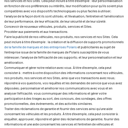
nos services et nos Sites. Cela peut inclure à titre d’exemple : leur personnalisation
en fonction de vos préférences ou intérêts, leur modification pour qu’ils soient plus
compatibles avec vos dispositifs technologiques ou plus faciles à utiliser;
l’analyse de la façon dont ils sont utilisés; et l’évaluation, l’entretien et l’amélioration
de leur performance, de leur efficacité, de leur sécurité et de leur sûreté.
Concevoir de nouveaux véhicules, produits, services et Sites.
Procéder aux paiements et aux transactions.
Faire la publicité de nos véhicules, nos produits, nos services et nos Sites. Cela
peut inclure à titre d’exemple : la création et la diffusion de supports promotionnels
de la famille de marques et des entreprises Polaris
et publicitaires au sujet de
l’entreprise issue de la famille de marques de Polaris susceptible de vous
intéresser; l’analyse de l’efficacité de ces supports; et leur personnalisation et leur
amélioration.
Communiquer et gérer notre relation avec vous. À titre d’exemple, cela peut
consister à : mettre à votre disposition des informations concernant nos véhicules,
nos produits, nos services et nos Sites, ainsi que vos transactions avec nous;
répondre à vos questions, vos requêtes et les demandes de service que vous avez
déposées; personnaliser et améliorer nos communications avec vous et en
analyser l’efficacité; vous communiquer des informations et gérer votre
participation à des tirages au sort, des concours, des sondages, des offres
promotionnelles, des événements, et des activités similaires.
Traiter des réclamations de garantie et fournir des services ainsi qu’une aide
concernant les véhicules et les produits. À titre d’exemple, cela peut consister à :
enquêter, approuver, répondre et gérer des réclamations de garantie; fournir des
informations et une aide concernant les services et l’entretien de véhicules et