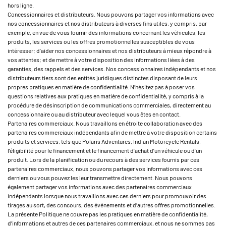
hors ligne.
Concessionnaires et distributeurs. Nous pouvons partager vos informations avec
nos concessionnaires et nos distributeurs à diverses fins utiles, y compris, par
exemple, en vue de vous fournir des informations concernant les véhicules, les
produits, les services ou les offres promotionnelles susceptibles de vous
intéresser; d’aider nos concessionnaires et nos distributeurs à mieux répondre à
vos attentes; et de mettre à votre disposition des informations liées à des
garanties, des rappels et des services. Nos concessionnaires indépendants et nos
distributeurs tiers sont des entités juridiques distinctes disposant de leurs
propres pratiques en matière de confidentialité. N’hésitez pas à poser vos
questions relatives aux pratiques en matière de confidentialité, y compris à la
procédure de désinscription de communications commerciales, directement au
concessionnaire ou au distributeur avec lequel vous êtes en contact.
Partenaires commerciaux. Nous travaillons en étroite collaboration avec des
partenaires commerciaux indépendants afin de mettre à votre disposition certains
produits et services, tels que Polaris Adventures, Indian Motorcycle Rentals,
l’éligibilité pour le financement et le financement d’achat d’un véhicule ou d’un
produit. Lors de la planification ou du recours à des services fournis par ces
partenaires commerciaux, nous pouvons partager vos informations avec ces
derniers ou vous pouvez les leur transmettre directement. Nous pouvons
également partager vos informations avec des partenaires commerciaux
indépendants lorsque nous travaillons avec ces derniers pour promouvoir des
tirages au sort, des concours, des événements et d’autres offres promotionnelles.
La présente Politique ne couvre pas les pratiques en matière de confidentialité,
d’informations et autres de ces partenaires commerciaux, et nous ne sommes pas