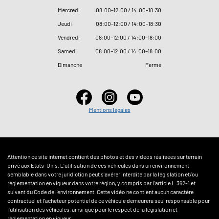
Mercredi
08
:
00–12
:
00 / 14
:
00–18
:
30
Jeudi
08
:
00–12
:
00 / 14
:
00–18
:
30
Vendredi
08
:
00–12
:
00 / 14
:
00–18
:
00
Samedi
08
:
00–12
:
00 / 14
:
00–18
:
00
Dimanche
Fermé
Mentions légales
Attention ce site internet contient des photos et des vidéos réalisées sur terrain
privé aux Etats-Unis. L'utilisation de ces véhicules dans un environnement
semblable dans votre juridiction peut s'avérer interdite par la législation et/ou
réglementation en vigueur dans votre région, y compris par l'article L.362-1 et
suivant du Code de l'environnement. Cette vidéo ne contient aucun caractère
contractuel et l'acheteur potentiel de ce véhicule demeurera seul responsable pour
l'utilisation des véhicules, ainsi que pour le respect de la législation et
réglementation en vigueur.