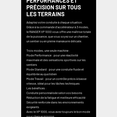
PERFORMANCES ET
PRÉCISION SUR TOUS
LES TERRAINS
Adaptez votre conduite à chaque situation.
Grâce à la commande d’accélérateur à 3 modes,
le RANGER XP 1000 vous offre une maîtrise totale
de la puissance, que vous soyez sur un chantier,
un sentier ou en pleine manœuvre délicate.
Trois modes, une seule machine :
Mode Performance : pour une réactivité
maximale et des sensations sportives sur les
sentiers
Mode Standard : pour une conduite fluide et
équilibrée au quotidien
Mode Travail : pour un contrôle précis à basse
vitesse, idéal pour les tâches techniques
Les bénéfices :
Conduite personnalisée selon vos besoins
Réduction de la fatigue et meilleure efficacité
Sécurité renforcée dans les environnements
exigeants
Avec le XP 1000, vous avez toujours le bon mode
pour chaque mission.