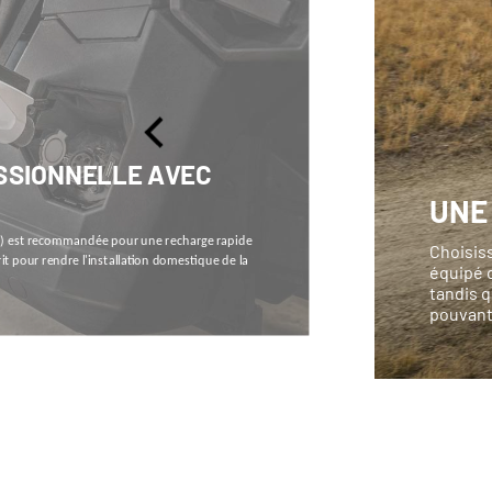
SSIONNELLE AVEC
UNE
V) est recommandée pour une recharge rapide
Choisis
pour rendre l'installation domestique de la
équipé d
tandis q
pouvant