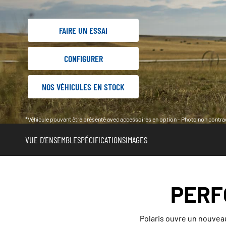
FAIRE UN ESSAI
CONFIGURER
NOS VÉHICULES EN STOCK
*Véhicule pouvant être présenté avec accessoires en option - Photo non contrac
VUE D'ENSEMBLE
SPÉCIFICATIONS
IMAGES
PERF
Polaris ouvre un nouveau