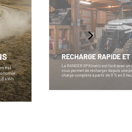
NS
RECHARGE RAPIDE ET
Le RANGER XP Kinetic est livré avec un 
um est
vous permet de recharger depuis une pr
utonomie,
charge complète à partir de 0 % en 5 he
9,8 kWh