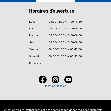
Horaires d'ouverture
Lundi
08
:
00–12
:
00 / 14
:
00–18
:
30
Mardi
08
:
00–12
:
00 / 14
:
00–18
:
30
Mercredi
08
:
00–12
:
00 / 14
:
00–18
:
30
Jeudi
08
:
00–12
:
00 / 14
:
00–18
:
30
Vendredi
08
:
00–12
:
00 / 14
:
00–18
:
00
Samedi
08
:
00–12
:
00 / 14
:
00–18
:
00
Dimanche
Fermé
Mentions légales
Attention ce site internet contient des photos et des vidéos réalisées sur terrain